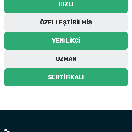
HIZLI
ÖZELLEŞTIRILMIŞ
YENILIKÇI
UZMAN
SERTIFIKALI