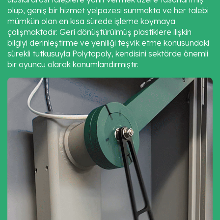
olup, geniş bir hizmet yelpazesi sunmakta ve her talebi
mümkün olan en kısa sürede işleme koymaya
çalışmaktadır. Geri dönüştürülmüş plastiklere ilişkin
bilgiyi derinleştirme ve yeniliği teşvik etme konusundaki
sürekli tutkusuyla Polytopoly, kendisini sektörde önemli
bir oyuncu olarak konumlandırmıştır.