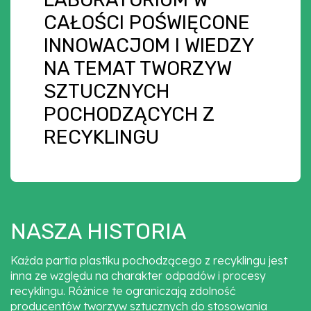
CAŁOŚCI POŚWIĘCONE
INNOWACJOM I WIEDZY
NA TEMAT TWORZYW
SZTUCZNYCH
POCHODZĄCYCH Z
RECYKLINGU
NASZA HISTORIA
Każda partia plastiku pochodzącego z recyklingu jest
inna ze względu na charakter odpadów i procesy
recyklingu. Różnice te ograniczają zdolność
producentów tworzyw sztucznych do stosowania